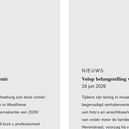
NIEUWS
enir
Volop belangstelling
16 jun 2026
 Vreeburg ook deze zomer
Tijdens zijn lezing in m
o in Westfriese
begenadigd verhalenvertel
mervakantie van 2026!
van foto’s en ansichtkaa
van onder meer de familie
i kunt u professioneel
Herenstraat, voorzag hij