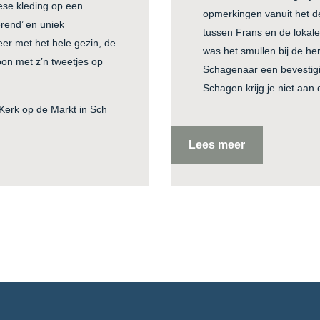
iese kleding op een
opmerkingen vanuit het de
terend’ en uniek
tussen Frans en de lokal
er met het hele gezin, de
was het smullen bij de he
on met z’n tweetjes op
Schagenaar een bevestigi
Schagen krijg je niet aan
Kerk op de Markt in Sch
Lees meer