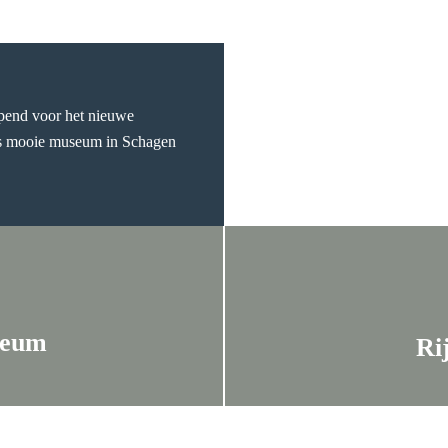
opend voor het nieuwe
ns mooie museum in Schagen
seum
Ri