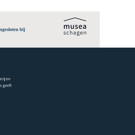
gesloten bij
rij en
s geeft