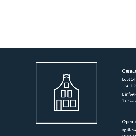
Contac
Loet 14
1741 BP
E
info@
T 0224-
Openin
april-m